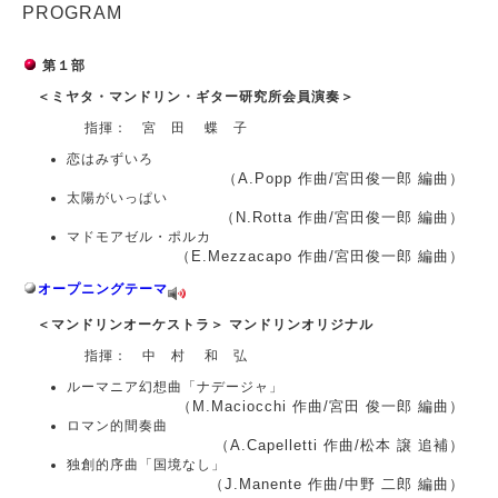
PROGRAM
第１部
＜ミヤタ・マンドリン・ギター研究所会員演奏＞
指揮： 宮 田 蝶 子
恋はみずいろ
（A.Popp 作曲/宮田俊一郎 編曲）
太陽がいっぱい
（N.Rotta 作曲/宮田俊一郎 編曲）
マドモアゼル・ポルカ
（E.Mezzacapo 作曲/宮田俊一郎 編曲）
オープニングテーマ
＜マンドリンオーケストラ＞ マンドリンオリジナル
指揮： 中 村 和 弘
ルーマニア幻想曲「ナデージャ」
（M.Maciocchi 作曲/宮田 俊一郎 編曲）
ロマン的間奏曲
（A.Capelletti 作曲/松本 譲 追補）
独創的序曲「国境なし」
（J.Manente 作曲/中野 二郎 編曲）