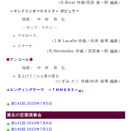
（G.Bizet 作曲/宮田 俊一郎 編曲）
＜マンドリンオーケストラ＞ ポピュラー
指揮： 中 村 和 弘
-- ポップ・ラテン --
アマポーラ
（J.M.Lacalle 作曲／向井 俊博 編曲）
クマーナ
（R.Hernández 作曲／宮田俊一郎 編曲）
アンコール
指揮： 中 村 和 弘
見上げてごらん夜の星を
（いずみ たく 作曲/向井 俊博 編曲）
エンディングテーマ ＜ＴＭＭＧ８５＞
第142回 2025年7月5日
過去の定期演奏会
第141回 2024年7月6日
第140回 2023年7月1日