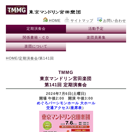
HOME
サイトマップ
お問い合わせ
定期演奏会
活動予定
関係書籍・ＣＤ
楽団員募集
楽団について
HOME
/
定期演奏会
/第141回
TMMG
東京マンドリン宮田楽団
第141回 定期演奏会
2024年7月6日(土曜日)
開場 午後2:00 開演 午後3:00
めぐろパーシモンホール 大ホール
交通アクセス
/
座席表
）