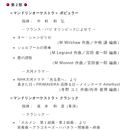
第２部
＜マンドリンオーケストラ＞ ポピュラー
指揮： 中 村 和 弘
-- フランス・パリ オリンピックによせて --
オー・シャンゼリゼ
（M.Wilshaw 作曲／中根 謙 編曲）
シェルブールの雨傘
（M.Legrand 作曲／宮田 俊一郎 編曲）
愛の讃歌
（M.Monnot 作曲／宮田俊一郎 編曲）
-- 大河ドラマ --
NHK大河ドラマ 「光る君へ」 より
過ぎた日～PRIMAVERA-花降る日～メインテーマ Amethyst
（冬野 ユミ 作曲/向井 俊博 編曲）
＜マンドリンオーケストラ＞ クラシック
指揮： 坂 本 和 彦（客演）
-- クラシック --
「カルメン 第１組曲・第２組曲」 より
前奏曲～アラゴネーズ～ハバネラ～間奏曲～終曲