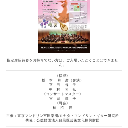
指定席招待券をお持ちでない方は、ご入場いただくことはできませ
ん。
《指揮》
坂 本 和 彦（客演）
宮 田 蝶 子
中 村 和 弘
《コンサートマスター》
宮 田 蝶 子
《司会》
柿 沼 郭
主催：東京マンドリン宮田楽団/ミヤタ・マンドリン・ギター研究所
共催：公益財団法人目黒区芸術文化振興財団