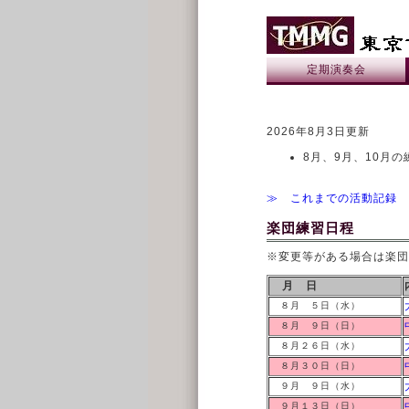
定期演奏会
2026年8月3日更新
8月、9月、10月
≫ これまでの活動記録
楽団練習日程
※
変更等がある場合は楽団
月 日
８月 ５日（水）
８月 ９日（日）
８月２６日（水）
８月３０日（日）
９月 ９日（水）
９月１３日（日）