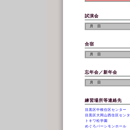
試演会
月 日
合宿
月 日
忘年会／新年会
月 日
練習場所等連絡先
目黒区中根住区センター
目黒区大岡山西住区セン
トキワ松学園
めぐろパーシモンホール