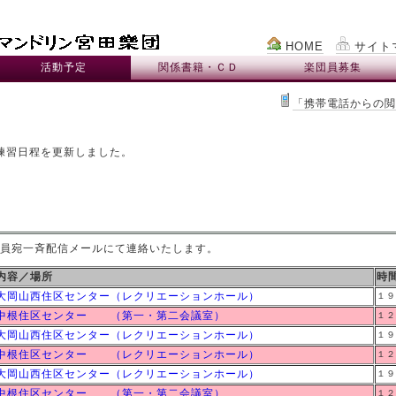
HOME
サイト
活動予定
関係書籍・ＣＤ
楽団員募集
「携帯電話からの閲
の練習日程を更新しました。
員宛一斉配信メールにて連絡いたします。
内容／場所
時
大岡山西住区センター（レクリエーションホール）
１９
中根住区センター （第一・第二会議室）
１２
大岡山西住区センター（レクリエーションホール）
１９
中根住区センター （レクリエーションホール）
１２
大岡山西住区センター（レクリエーションホール）
１９
中根住区センター （第一・第二会議室）
１２