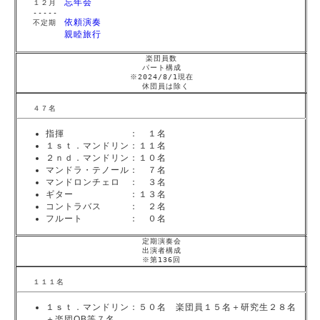
忘年会
１２月
-----
依頼演奏
不定期
親睦旅行
楽団員数
パート構成
※2024/8/1現在
休団員は除く
４７名
指揮 ： １名
１ｓｔ．マンドリン：１１名
２ｎｄ．マンドリン：１０名
マンドラ・テノール： ７名
マンドロンチェロ ： ３名
ギター ：１３名
コントラバス ： ２名
フルート ： ０名
定期演奏会
出演者構成
※第136回
１１１名
１ｓｔ．マンドリン：５０名 楽団員１５名＋研究生２８名
＋楽団OB等７名