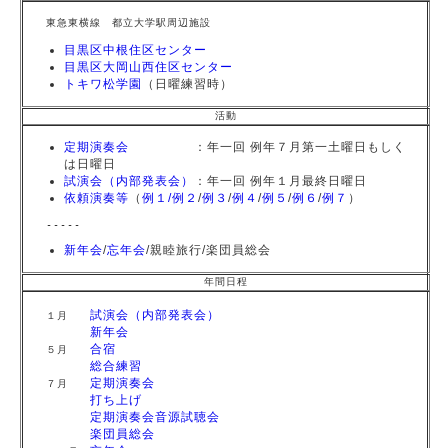
東急東横線 都立大学駅周辺施設
目黒区中根住区センター
目黒区大岡山西住区センター
トキワ松学園
（日曜練習時）
活動
定期演奏会
：年一回 例年７月第一土曜日もしく
は日曜日
試演会（内部発表会）
：年一回 例年１月最終日曜日
依頼演奏等
（
例１/
例２
/
例３
/
例４
/
例５
/
例６
/
例７
）
-----
新年会
/
忘年会
/親睦旅行/楽団員総会
年間日程
試演会（内部発表会）
１月
新年会
合宿
５月
総合練習
定期演奏会
７月
打ち上げ
定期演奏会音源試聴会
楽団員総会