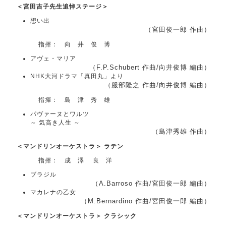
＜宮田吉子先生追悼ステージ＞
想い出
（宮田俊一郎 作曲）
指揮： 向 井 俊 博
アヴェ・マリア
（F.P.Schubert 作曲/向井俊博 編曲）
NHK大河ドラマ「真田丸」より
（服部隆之 作曲/向井俊博 編曲）
指揮： 島 津 秀 雄
パヴァーヌとワルツ
～ 気高き人生 ～
（島津秀雄 作曲）
＜マンドリンオーケストラ＞ ラテン
指揮： 成 澤 良 洋
ブラジル
（A.Barroso 作曲/宮田俊一郎 編曲）
マカレナの乙女
（M.Bernardino 作曲/宮田俊一郎 編曲）
＜マンドリンオーケストラ＞ クラシック