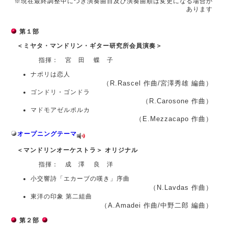
※現在最終調整中につき演奏曲目及び演奏曲順は変更になる場合が
あります
第１部
＜ミヤタ・マンドリン・ギター研究所会員演奏＞
指揮： 宮 田 蝶 子
ナポリは恋人
（R.Rascel 作曲/宮澤秀雄 編曲）
ゴンドリ・ゴンドラ
（R.Carosone 作曲）
マドモアゼルポルカ
（E.Mezzacapo 作曲）
オープニングテーマ
＜マンドリンオーケストラ＞ オリジナル
指揮： 成 澤 良 洋
小交響詩「エカーブの嘆き」序曲
（N.Lavdas 作曲）
東洋の印象 第二組曲
（A.Amadei 作曲/中野二郎 編曲）
第２部