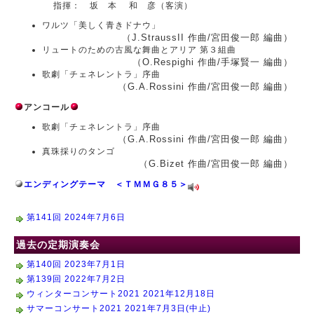
指揮： 坂 本 和 彦（客演）
ワルツ「美しく青きドナウ」
（J.StraussII 作曲/宮田俊一郎 編曲）
リュートのための古風な舞曲とアリア 第３組曲
（O.Respighi 作曲/手塚賢一 編曲）
歌劇「チェネレントラ」序曲
（G.A.Rossini 作曲/宮田俊一郎 編曲）
アンコール
歌劇「チェネレントラ」序曲
（G.A.Rossini 作曲/宮田俊一郎 編曲）
真珠採りのタンゴ
（G.Bizet 作曲/宮田俊一郎 編曲）
エンディングテーマ ＜ＴＭＭＧ８５＞
第141回 2024年7月6日
過去の定期演奏会
第140回 2023年7月1日
第139回 2022年7月2日
ウィンターコンサート2021 2021年12月18日
サマーコンサート2021 2021年7月3日(中止)