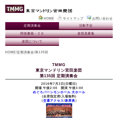
HOME
サイトマップ
お問い合わせ
定期演奏会
活動予定
関係書籍・ＣＤ
楽団員募集
楽団について
HOME
/
定期演奏会
/第135回
TMMG
東京マンドリン宮田楽団
第135回 定期演奏会
2016年7月3日(日曜日)
開場 午後2:00 開演 午後3:00
めぐろパーシモンホール 大ホール
(全席指定席/入場無料)
（
交通アクセス
/
座席表
）