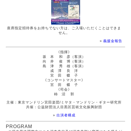
座席指定招待券をお持ちでない方は、ご入場いただくことはできま
せん。
»
義援金報告
《指揮》
坂 本 和 彦（客演）
向 井 俊 博（客演）
島 津 秀 雄（客演）
成 澤 良 洋
宮 田 蝶 子
《コンサートマスター》
宮 田 蝶 子
《司会》
柿 沼 郭
主催：東京マンドリン宮田楽団/ミヤタ・マンドリン・ギター研究所
共催：公益財団法人目黒区芸術文化振興財団
»
出演者構成
PROGRAM