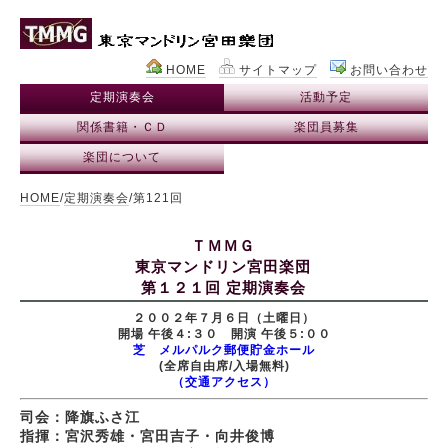
HOME
サイトマップ
お問い合わせ
定期演奏会
活動予定
関係書籍・ＣＤ
楽団員募集
楽団について
HOME
/
定期演奏会
/第121回
ＴＭＭＧ
東京マンドリン宮田楽団
第１２１回 定期演奏会
２００２年７月６日（土曜日）
開場 午後４:３０ 開演 午後５:００
芝 メルパルク郵便貯金ホール
(全席自由席/入場無料)
（交通アクセス）
司会：降旗ふさ江
指揮：宮沢秀雄・宮田吉子・向井俊博