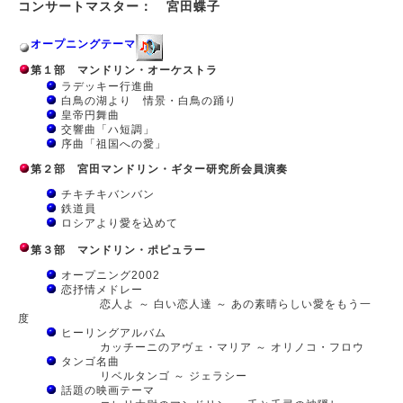
コンサートマスター： 宮田蝶子
オープニングテーマ
第１部 マンドリン・オーケストラ
ラデッキー行進曲
白鳥の湖より 情景・白鳥の踊り
皇帝円舞曲
交響曲「ハ短調」
序曲「祖国への愛」
第２部 宮田マンドリン・ギター研究所会員演奏
チキチキバンバン
鉄道員
ロシアより愛を込めて
第３部 マンドリン・ポピュラー
オープニング2002
恋抒情メドレー
恋人よ ～ 白い恋人達 ～ あの素晴らしい愛をもう一
度
ヒーリングアルバム
カッチーニのアヴェ・マリア ～ オリノコ・フロウ
タンゴ名曲
リベルタンゴ ～ ジェラシー
話題の映画テーマ