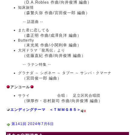
（D.A.Robles 作曲/向井俊博 編曲）
知床旅情
（森繁久弥 作曲/宮田俊一郎 編曲）
-- 話題曲 --
また君に恋してる
（森正明 作曲/成澤良洋 編曲）
Butterfly
（末光篤 作曲/小関利幸 編曲）
大河ドラマ「龍馬伝」より
（佐藤直紀 作曲/向井俊博 編曲）
-- ラテン特集 --
グラナダ ～ シボネー ～ タブー ～ サンバ・クマーナ
（宮田俊一郎 編曲）
アンコール
サライ 合唱： 足立区民合唱団
（弾厚作・谷村新司 作曲/向井俊博 編曲）
エンディングテーマ ＜ＴＭＭＧ８５＞
第141回 2024年7月6日