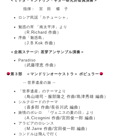
＜ミヤタ・マンドリン・ギター研究所会員演奏＞
指揮： 宮 田 蝶 子
ロシア民謡「カチューシャ」
魅惑の宵 「南太平洋」より
（R.Richard 作曲）
序曲「魅惑島」
（J.B.Kok 作曲）
＜企画ステージ: 若芽アンサンブル演奏＞
Paradiso
（武藤理恵 作曲）
第３部 ＜マンドリンオーケストラ＞ ポピュラー
-- 世界遺産の旅 --
「世界遺産」のテーマより
（鳥山雄司・服部隆之 作曲/島津秀雄 編曲）
シルクロードのテーマ
（喜多郎 作曲/長谷川武 編曲）
旅情のボレロ 「ヴェニスの夏の日」より
（A.Cicognini 作曲/宮田俊一郎 編曲）
アラビアのロレンス
（M.Jarre 作曲/宮田俊一郎 編曲）
コンドルは飛んで行く