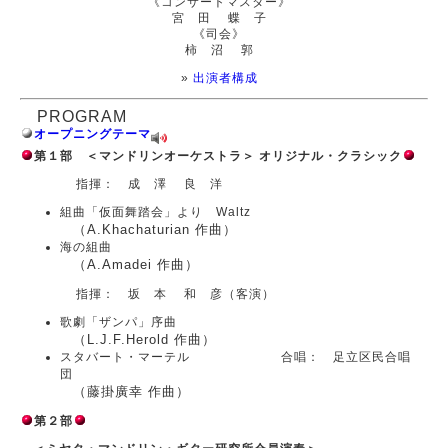
《コンサートマスター》
宮 田 蝶 子
《司会》
柿 沼 郭
»
出演者構成
PROGRAM
オープニングテーマ
第１部 ＜マンドリンオーケストラ＞ オリジナル・クラシック
指揮： 成 澤 良 洋
組曲「仮面舞踏会」より Waltz
（A.Khachaturian 作曲）
海の組曲
（A.Amadei 作曲）
指揮： 坂 本 和 彦（客演）
歌劇「ザンパ」序曲
（L.J.F.Herold 作曲）
スタバート・マーテル 合唱： 足立区民合唱
団
（藤掛廣幸 作曲）
第２部