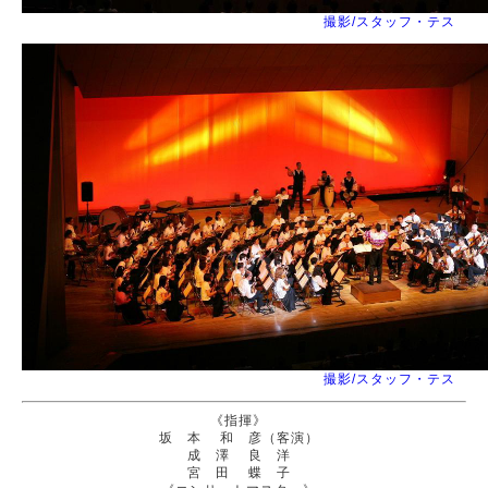
撮影/スタッフ・テス
撮影/スタッフ・テス
《指揮》
坂 本 和 彦（客演）
成 澤 良 洋
宮 田 蝶 子