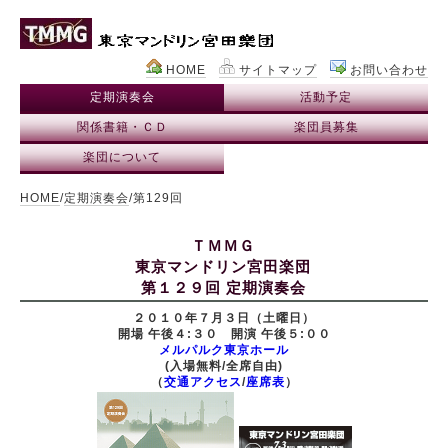
HOME
サイトマップ
お問い合わせ
定期演奏会
活動予定
関係書籍・ＣＤ
楽団員募集
楽団について
HOME
/
定期演奏会
/第129回
ＴＭＭＧ
東京マンドリン宮田楽団
第１２９回 定期演奏会
２０１０年７月３日（土曜日）
開場 午後４:３０ 開演 午後５:００
メルパルク東京ホール
(入場無料/全席自由)
（
交通アクセス
/
座席表
）