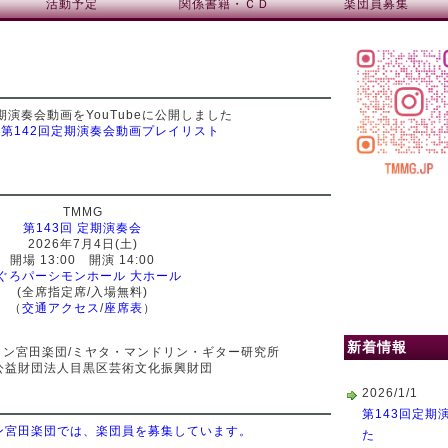
活動予定
関係書籍・ＣＤ
楽団員募集
期演奏会動画をYouTubeに公開しました
be第142回定期演奏会動画プレイリスト
TMMG
第143回 定期演奏会
2026年7月4日(土)
開場 13:00 開演 14:00
ぐろパーシモンホール 大ホール
(全席指定席/入場無料)
（
交通アクセス
/
座席表
）
新着情報
ン宮田楽団/ミヤタ・マンドリン・ギター研究所
公益財団法人目黒区芸術文化振興財団
2026/1/1
第143回定期
ン宮田楽団では、楽団員を募集しています。
た