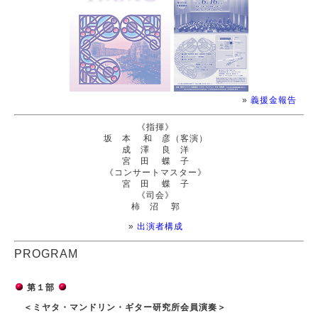
»
義援金報告
《指揮》
坂 本 和 彦（客演）
成 澤 良 洋
宮 田 蝶 子
《コンサートマスター》
宮 田 蝶 子
《司会》
柿 沼 郭
»
出演者構成
PROGRAM
第１部
＜ミヤタ・マンドリン・ギター研究所会員演奏＞