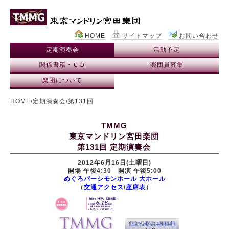
HOME
サイトマップ
お問い合わせ
定期演奏会
活動予定
関係書籍・ＣＤ
楽団員募集
楽団について
HOME
/
定期演奏会
/第131回
TMMG
東京マンドリン宮田楽団
第131回 定期演奏会
2012年6月16日(土曜日)
開場 午後4:30 開演 午後5:00
めぐろパーシモンホール 大ホール
（
交通アクセス
/
座席表
）