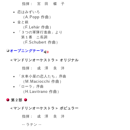
指揮： 宮 田 蝶 子
恋はみずいろ
（A.Popp 作曲）
金と銀
（F.Lehár 作曲）
「３つの軍隊行進曲」より
第１番 ニ長調
（F.Schubert 作曲）
オープニングテーマ
＜マンドリンオーケストラ＞ オリジナル
指揮： 成 澤 良 洋
「水車小屋の恋人たち」序曲
（M.Maciocchi 作曲）
「ローラ」序曲
（H.Lavitrano 作曲）
第２部
＜マンドリンオーケストラ＞ ポピュラー
指揮： 成 澤 良 洋
-- ラテン --