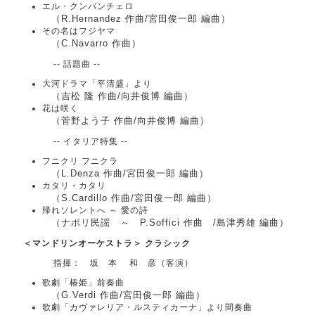
エル・クンバンチェロ
（R.Hernandez 作曲/宮田俊一郎 編曲）
その名はフジヤマ
（C.Navarro 作曲）
-- 話題曲 --
大河ドラマ「平清盛」より
（吉松 隆 作曲/向井俊博 編曲）
花は咲く
（菅野よう子 作曲/向井俊博 編曲）
-- イタリア特集 --
フニクリ フニクラ
（L.Denza 作曲/宮田俊一郎 編曲）
カタリ・カタリ
（S.Cardillo 作曲/宮田俊一郎 編曲）
帰れソレントへ ～ 愛の詩
（ナポリ民謡 ～ P.Soffici 作曲 /島津秀雄 編曲）
＜マンドリンオーケストラ＞ クラシック
指揮： 坂 本 和 彦（客演）
歌劇「椿姫」前奏曲
（G.Verdi 作曲/宮田俊一郎 編曲）
歌劇「カヴァレリア・ルスティカーナ」より間奏曲